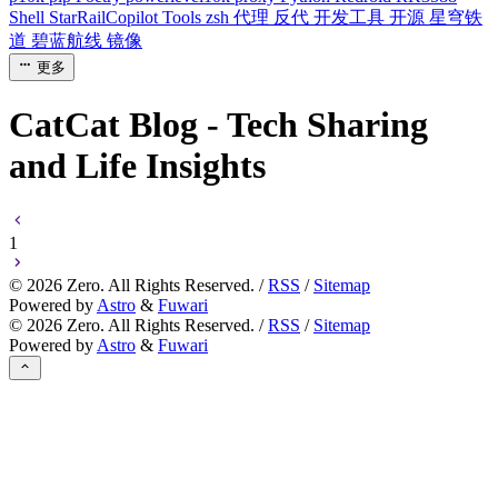
Shell
StarRailCopilot
Tools
zsh
代理
反代
开发工具
开源
星穹铁
道
碧蓝航线
镜像
更多
CatCat Blog - Tech Sharing
and Life Insights
1
©
2026
Zero. All Rights Reserved. /
RSS
/
Sitemap
Powered by
Astro
&
Fuwari
©
2026
Zero. All Rights Reserved. /
RSS
/
Sitemap
Powered by
Astro
&
Fuwari