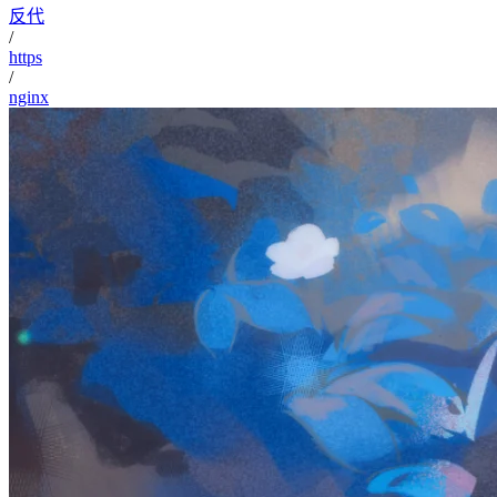
反代
/
https
/
nginx