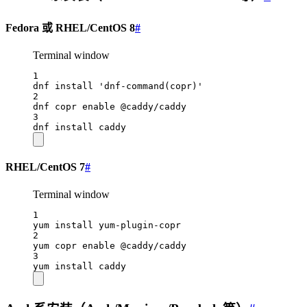
Fedora 或 RHEL/CentOS 8
#
Terminal window
1
dnf
install
'dnf-command(copr)'
2
dnf
copr
enable
@caddy/caddy
3
dnf
install
caddy
RHEL/CentOS 7
#
Terminal window
1
yum
install
yum-plugin-copr
2
yum
copr
enable
@caddy/caddy
3
yum
install
caddy