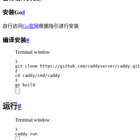
安装Go
#
自行访问
Go官网
根据指引进行安装
编译安装
#
Terminal window
1
git
clone
https://github.com/caddyserver/caddy.git
2
cd
caddy/cmd/caddy
3
go
build
运行
#
Terminal window
1
caddy
run