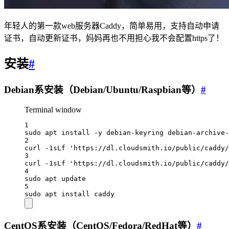
年轻人的第一款web服务器Caddy，简单易用，支持自动申请
证书，自动更新证书，妈妈再也不用担心我不会配置https了！
安装
#
Debian系安装（Debian/Ubuntu/Raspbian等）
#
Terminal window
1
sudo
apt
install
-y
debian-keyring
debian-archive
2
curl
-1sLf
'https://dl.cloudsmith.io/public/caddy/
3
curl
-1sLf
'https://dl.cloudsmith.io/public/caddy/
4
sudo
apt
update
5
sudo
apt
install
caddy
CentOS系安装（CentOS/Fedora/RedHat等）
#