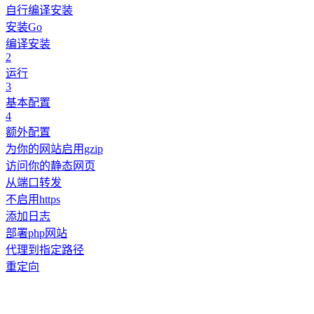
自行编译安装
安装Go
编译安装
2
运行
3
基本配置
4
额外配置
为你的网站启用gzip
访问你的静态网页
从端口转发
不启用https
添加日志
部署php网站
代理到指定路径
重定向