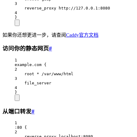
3
reverse_proxy http://127.0.0.1:8080
4
}
如果你还想更进一步，请查阅
Caddy官方文档
访问你的静态网页
#
1
example.com {
2
root * /var/www/html
3
file_server
4
}
从端口转发
#
1
:80 {
2
reverse_proxy localhost:8080