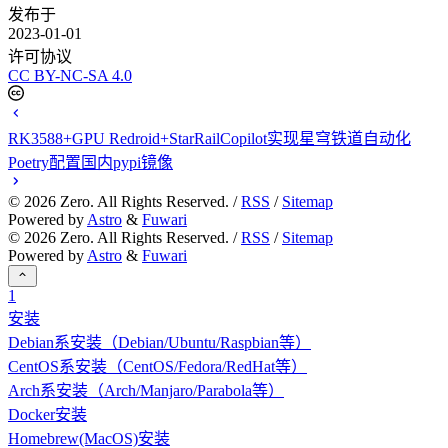
发布于
2023-01-01
许可协议
CC BY-NC-SA 4.0
RK3588+GPU Redroid+StarRailCopilot实现星穹铁道自动化
Poetry配置国内pypi镜像
©
2026
Zero. All Rights Reserved. /
RSS
/
Sitemap
Powered by
Astro
&
Fuwari
©
2026
Zero. All Rights Reserved. /
RSS
/
Sitemap
Powered by
Astro
&
Fuwari
1
安装
Debian系安装（Debian/Ubuntu/Raspbian等）
CentOS系安装（CentOS/Fedora/RedHat等）
Arch系安装（Arch/Manjaro/Parabola等）
Docker安装
Homebrew(MacOS)安装