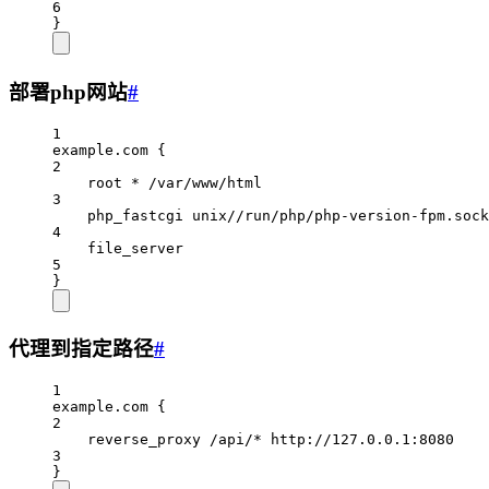
6
}
部署php网站
#
1
example.com {
2
root * /var/www/html
3
php_fastcgi unix//run/php/php-version-fpm.sock
4
file_server
5
}
代理到指定路径
#
1
example.com {
2
reverse_proxy /api/* http://127.0.0.1:8080
3
}