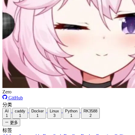
Zero
GitHub
分类
AI
caddy
Docker
Linux
Python
RK3588
1
1
1
3
1
2
更多
标签