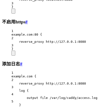
3
}
不启用https
#
1
example.com:80 {
2
reverse_proxy http://127.0.0.1:8080
3
}
添加日志
#
1
example.com {
2
reverse_proxy http://127.0.0.1:8080
3
log {
4
output file /var/log/caddy/access.log
5
}