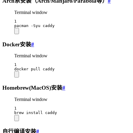
Arch系安装（Arch/Manjaro/Parabola等）
#
Terminal window
1
pacman
-Syu
caddy
Docker安装
#
Terminal window
1
docker
pull
caddy
Homebrew(MacOS)安装
#
Terminal window
1
brew
install
caddy
自行编译安装
#