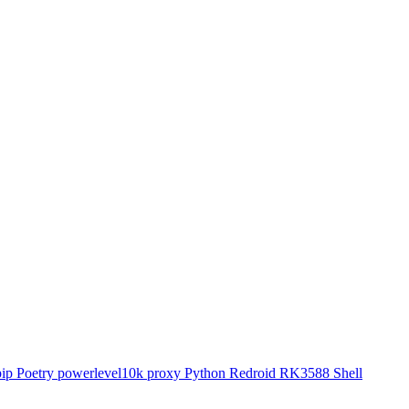
pip
Poetry
powerlevel10k
proxy
Python
Redroid
RK3588
Shell