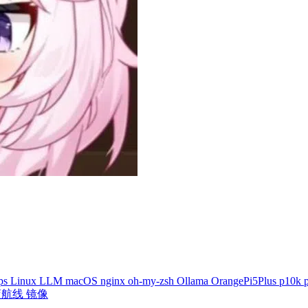
tps
Linux
LLM
macOS
nginx
oh-my-zsh
Ollama
OrangePi5Plus
p10k
蓝航线
镜像