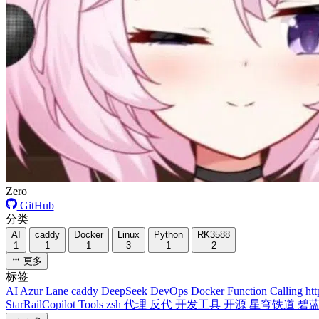
Zero
GitHub
分类
AI
caddy
Docker
Linux
Python
RK3588
1
1
1
3
1
2
更多
标签
AI
Azur Lane
caddy
DeepSeek
DevOps
Docker
Function Calling
ht
StarRailCopilot
Tools
zsh
代理
反代
开发工具
开源
星穹铁道
碧