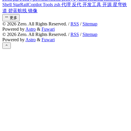
Shell
StarRailCopilot
Tools
zsh
代理
反代
开发工具
开源
星穹铁
道
碧蓝航线
镜像
更多
©
2026
Zero. All Rights Reserved. /
RSS
/
Sitemap
Powered by
Astro
&
Fuwari
©
2026
Zero. All Rights Reserved. /
RSS
/
Sitemap
Powered by
Astro
&
Fuwari