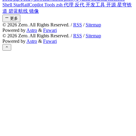
Shell
StarRailCopilot
Tools
zsh
代理
反代
开发工具
开源
星穹铁
道
碧蓝航线
镜像
更多
©
2026
Zero. All Rights Reserved. /
RSS
/
Sitemap
Powered by
Astro
&
Fuwari
©
2026
Zero. All Rights Reserved. /
RSS
/
Sitemap
Powered by
Astro
&
Fuwari