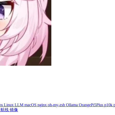
tps
Linux
LLM
macOS
nginx
oh-my-zsh
Ollama
OrangePi5Plus
p10k
蓝航线
镜像