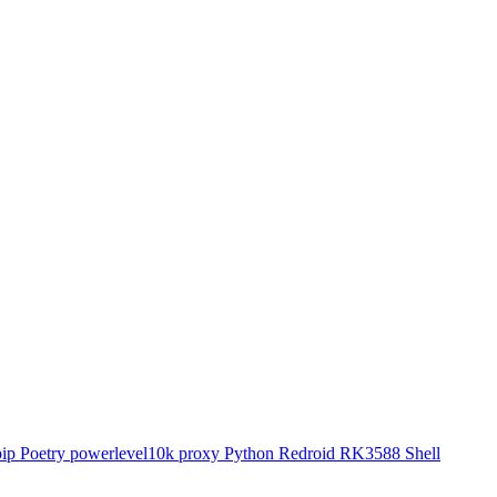
pip
Poetry
powerlevel10k
proxy
Python
Redroid
RK3588
Shell