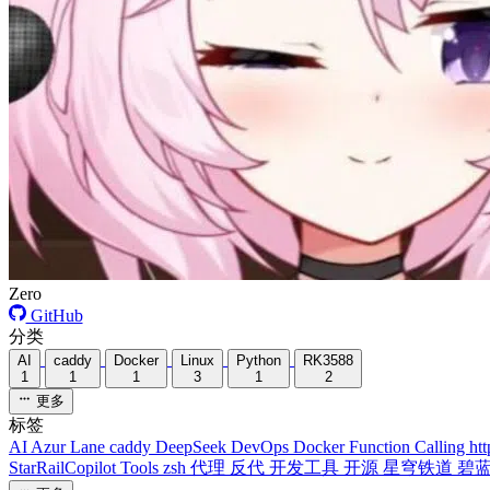
Zero
GitHub
分类
AI
caddy
Docker
Linux
Python
RK3588
1
1
1
3
1
2
更多
标签
AI
Azur Lane
caddy
DeepSeek
DevOps
Docker
Function Calling
ht
StarRailCopilot
Tools
zsh
代理
反代
开发工具
开源
星穹铁道
碧