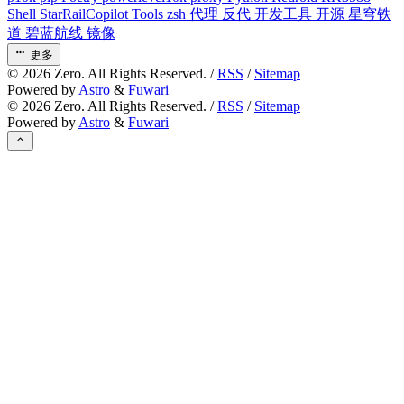
Shell
StarRailCopilot
Tools
zsh
代理
反代
开发工具
开源
星穹铁
道
碧蓝航线
镜像
更多
©
2026
Zero. All Rights Reserved. /
RSS
/
Sitemap
Powered by
Astro
&
Fuwari
©
2026
Zero. All Rights Reserved. /
RSS
/
Sitemap
Powered by
Astro
&
Fuwari