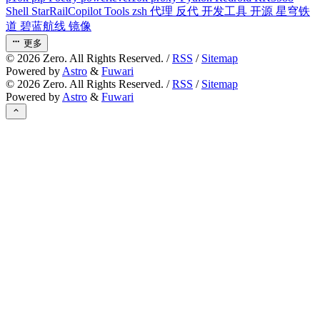
Shell
StarRailCopilot
Tools
zsh
代理
反代
开发工具
开源
星穹铁
道
碧蓝航线
镜像
更多
©
2026
Zero. All Rights Reserved. /
RSS
/
Sitemap
Powered by
Astro
&
Fuwari
©
2026
Zero. All Rights Reserved. /
RSS
/
Sitemap
Powered by
Astro
&
Fuwari