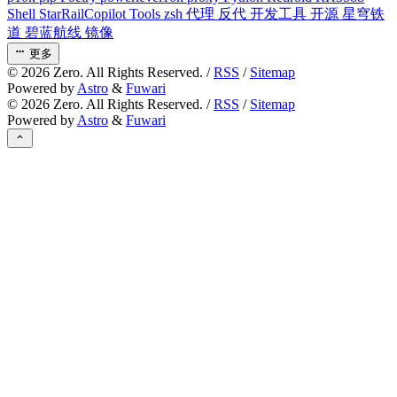
Shell
StarRailCopilot
Tools
zsh
代理
反代
开发工具
开源
星穹铁
道
碧蓝航线
镜像
更多
©
2026
Zero. All Rights Reserved. /
RSS
/
Sitemap
Powered by
Astro
&
Fuwari
©
2026
Zero. All Rights Reserved. /
RSS
/
Sitemap
Powered by
Astro
&
Fuwari