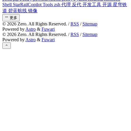
Shell
StarRailCopilot
Tools
zsh
代理
反代
开发工具
开源
星穹铁
道
碧蓝航线
镜像
更多
©
2026
Zero. All Rights Reserved. /
RSS
/
Sitemap
Powered by
Astro
&
Fuwari
©
2026
Zero. All Rights Reserved. /
RSS
/
Sitemap
Powered by
Astro
&
Fuwari