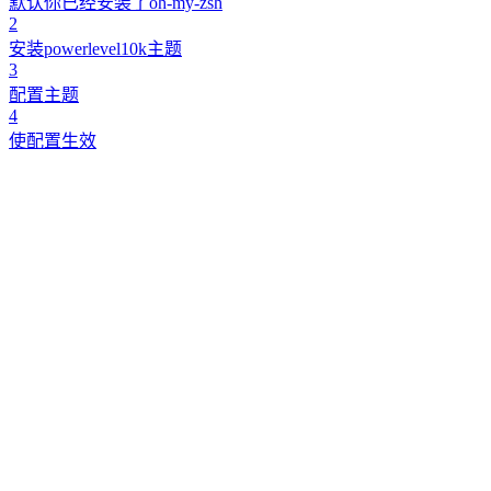
默认你已经安装了oh-my-zsh
2
安装powerlevel10k主题
3
配置主题
4
使配置生效