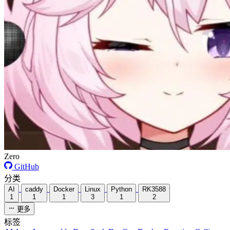
Zero
GitHub
分类
AI
caddy
Docker
Linux
Python
RK3588
1
1
1
3
1
2
更多
标签