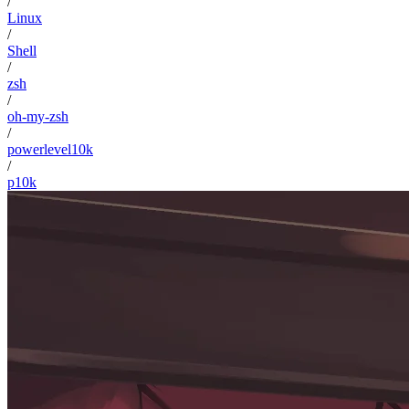
/
Linux
/
Shell
/
zsh
/
oh-my-zsh
/
powerlevel10k
/
p10k