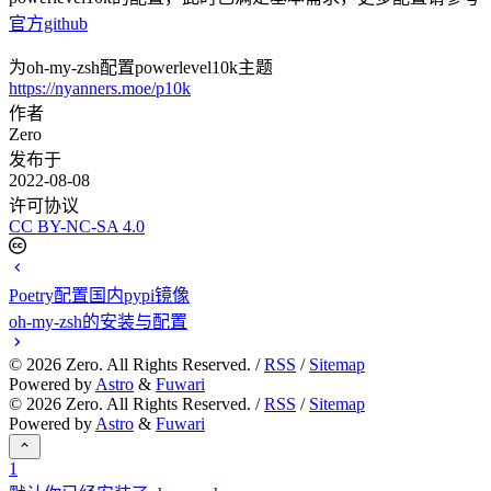
官方github
为oh-my-zsh配置powerlevel10k主题
https://nyanners.moe/p10k
作者
Zero
发布于
2022-08-08
许可协议
CC BY-NC-SA 4.0
Poetry配置国内pypi镜像
oh-my-zsh的安装与配置
©
2026
Zero. All Rights Reserved. /
RSS
/
Sitemap
Powered by
Astro
&
Fuwari
©
2026
Zero. All Rights Reserved. /
RSS
/
Sitemap
Powered by
Astro
&
Fuwari
1