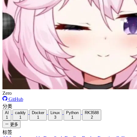
Zero
GitHub
分类
AI
caddy
Docker
Linux
Python
RK3588
1
1
1
3
1
2
更多
标签