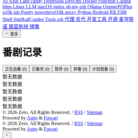
AI
Azur Lane
caddy
DeepSeek
DevOps
Docker
Function Calling
https
Linux
LLM
macOS
nginx
oh-my-zsh
Ollama
OrangePi5Plus
p10k
pip
Poetry
powerlevel10k
proxy
Python
Redroid
RK3588
Shell
StarRailCopilot
Tools
zsh
代理
反代
开发工具
开源
星穹铁
道
碧蓝航线
镜像
更多
番剧记录
正在追番 (0)
已看完 (0)
暂停 (0)
弃番 (0)
计划观看 (0)
暂无数据
暂无数据
暂无数据
暂无数据
暂无数据
©
2026
Zero. All Rights Reserved. /
RSS
/
Sitemap
Powered by
Astro
&
Fuwari
©
2026
Zero. All Rights Reserved. /
RSS
/
Sitemap
Powered by
Astro
&
Fuwari